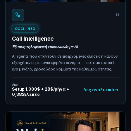
11
OGCI · ΝΕΟ
Call Intelligence
Έξυπνη τηλεφωνική επικοινωνία με AI.
AI agents που απαντούν σε εισερχόμενες κλήσεις ή κάνουν
εξερχόμενες με συγκεκριμένο σενάριο — αυτοματοποιεί
ένα μεγάλο, χρονοβόρο κομμάτι της καθημερινότητας.
Από
Setup 1.000$ + 28$/μήνα +
Δες αναλυτικά
0,38$/λεπτό