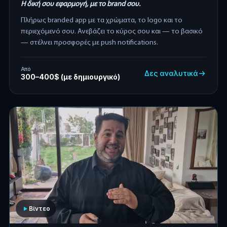
Η δική σου εφαρμογή, με το brand σου.
Πλήρως branded app με τα χρώματα, το logo και το
περιεχόμενό σου. Ανεβάζει το κύρος σου και — το βασικό
— στέλνει προσφορές με push notifications.
Από
Δες αναλυτικά
300–400$ (με δημιουργικό)
Βίντεο