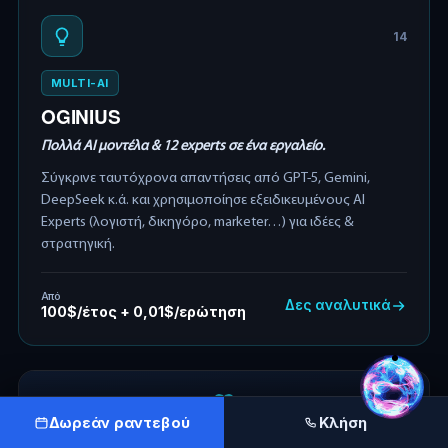
14
MULTI-AI
OGINIUS
Πολλά AI μοντέλα & 12 experts σε ένα εργαλείο.
Σύγκρινε ταυτόχρονα απαντήσεις από GPT-5, Gemini,
DeepSeek κ.ά. και χρησιμοποίησε εξειδικευμένους AI
Experts (λογιστή, δικηγόρο, marketer…) για ιδέες &
στρατηγική.
Από
Δες αναλυτικά
100$/έτος + 0,01$/ερώτηση
Δωρεάν ραντεβού
Κλήση