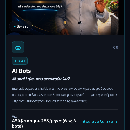
Βίντεο
09
OGIAI
AI Bots
AI υπάλληλοι που απαντούν 24/7.
Εκπαιδευμένα chat bots που απαντούν άμεσα, μαζεύουν
στοιχεία πελατών και κλείνουν ραντεβού — με τη δική σου
«προσωπικότητα» και σε πολλές γλώσσες.
Από
450$ setup + 28$/μήνα (έως 3
Δες αναλυτικά
bots)