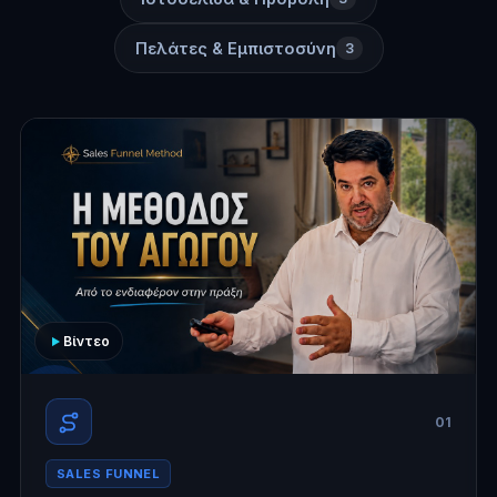
Πελάτες & Εμπιστοσύνη
3
Βίντεο
01
SALES FUNNEL