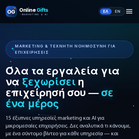
Online
Gifts
OG
ΕΛ
EN
MARKETING & AI
MARKETING & ΤΕΧΝΗΤΗ ΝΟΗΜΟΣΥΝΗ ΓΙΑ
ΕΠΙΧΕΙΡΗΣΕΙΣ
Όλα τα εργαλεία για
να
πουλήσει
η
επιχείρησή σου —
σε
ένα μέρος
15 έξυπνες υπηρεσίες marketing και AI για
μικρομεσαίες επιχειρήσεις. Δες αναλυτικά τι κάνουμε,
με ένα σύντομο βίντεο για κάθε υπηρεσία — και