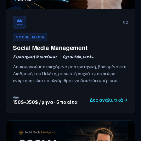
02
SOCIAL MEDIA
Social Media Management
Στρατηγική & συνέπεια — όχι απλώς posts.
Δημιουργούμε περιεχόμενο με στρατηγική, βασισμένο στη
Διαδρομή του Πελάτη, με σωστή συχνότητα και ώρα
ανάρτησης ώστε ο αλγόριθμος να δουλεύει υπέρ σου.
Από
Δες αναλυτικά
150$–350$ / μήνα · 5 πακέτα